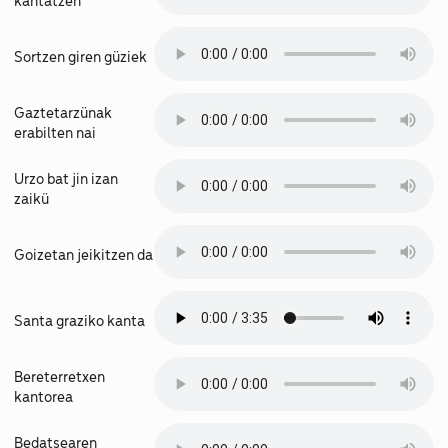
kantatzen
Sortzen giren güziek
Gaztetarzünak
erabilten nai
Urzo bat jin izan
zaikü
Goizetan jeikitzen da
Santa graziko kanta
Bereterretxen
kantorea
Bedatsearen