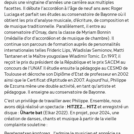
depuis une vingtaine d’années une carrière aux multiples
facettes. Il débute l’accordéon à l’âge de neuf ans avec Roger
Luciaga et parfait ses études au conservatoire de Bayonne où il
obtient les prix d’analyse musicale, d’écriture, de composition et
de musique traditionnelle. Parallèlement, il entre au
conservatoire d’Orsay, dans la classe de Myriam Bonnin
(médaille d’or d’accordéon et de musique de chambre). Il
continue son parcours de formation auprès de personnalités
internationales telles Frideric Lips, Wladislav Semionov, Matti
Tantanen et le Maître yougoslave Wladimir Tomic. En 1997, il
reçoit le prix du président de la République et le prix SACEM au
concours de l’UNAF. Il étudie ensuite la pédagogie au CESMD de
Toulouse et décroche son Diplôme d’Etat de professeur en 2002
ainsi que le Certificat d’Aptitude en 2007. Aujourd’hui, Philippe
de Ezcurra mène une double activité, en tant qu’artiste et
pédagogue. Il enseigne au conservatoire de Bayonne.
C’est un privilège de travailler avec Philippe. Ensemble, nous
avons déjà réalisé un spectacle :
HITZEZ… HITZ
et enregistré un
disque :
Üharte bat
(Elkar 2022). En projet, pour 2024, une
création de danses, chants et musique à partir de la vieille
complainte souletine :
Bereterretxen kantorea.
J’admire le musicien et apprécie sa