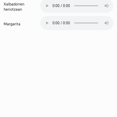
Xalbadorren
heriotzean
Margarita
Plan du site
ACCUEIL
ÉVÉNEMENTS
SPECTACLES MUSICAUX
ENREGISTREMENT DE CD
LIVRES
HISTOIRES DE PASTORALES
PIER PAUL, SON PARCOURS ARTISTIQUE
PRESSE ET TÉMOIGNAGES
CONTACT