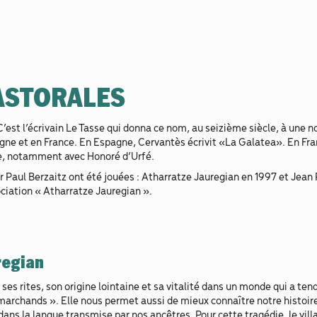
PASTORALES
C’est l’écrivain Le Tasse qui donna ce nom, au seizième siècle, à une 
pagne et en France. En Espagne, Cervantès écrivit «La Galatea». En Fr
e, notamment avec Honoré d’Urfé.
er Paul Berzaitz ont été jouées : Atharratze Jauregian en 1997 et Jean 
ociation « Atharratze Jauregian ».
regian
ses rites, son origine lointaine et sa vitalité dans un monde qui a ten
marchands ». Elle nous permet aussi de mieux connaître notre histoire
 dans la langue transmise par nos ancêtres. Pour cette tragédie, le vill