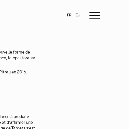
FR
EU
nouvelle forme de
ance, la «pastorale»
Pitrau en 2016.
dance à produire
 et d’affirmer une
age de Tardets s’est