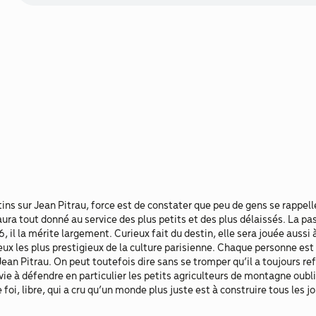
tins sur Jean Pitrau, force est de constater que peu de gens se rappel
ra tout donné au service des plus petits et des plus délaissés. La past
, il la mérite largement. Curieux fait du destin, elle sera jouée aussi à
eux les plus prestigieux de la culture parisienne. Chaque personne est 
 Jean Pitrau. On peut toutefois dire sans se tromper qu’il a toujours r
vie à défendre en particulier les petits agriculteurs de montagne oubli
oi, libre, qui a cru qu’un monde plus juste est à construire tous les jo